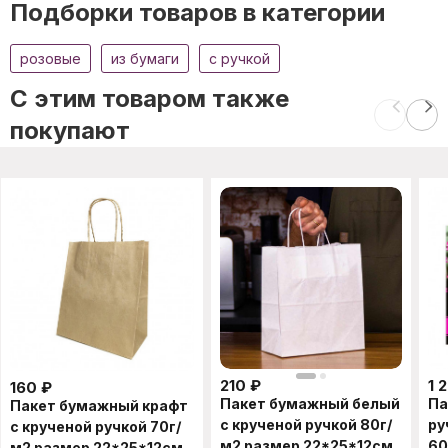
Подборки товаров в категории
розовые
из бумаги
с ручкой
C этим товаром также
покупают
210
₽
1 
160
₽
Пакет бумажный белый
Па
Пакет бумажный крафт
с крученой ручкой 80г/
ру
с крученой ручкой 70г/
м2 размер 22*25*12см
60
м2 размер 22*25*12см