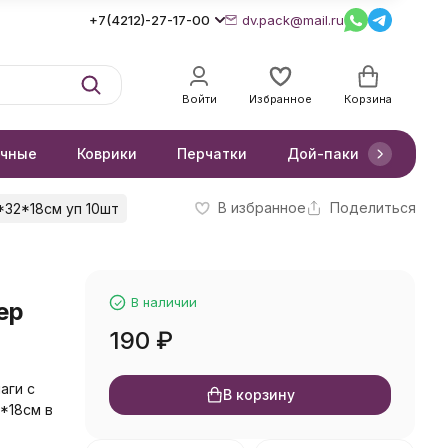
+7(4212)-27-17-00
dv.pack@mail.ru
Войти
Избранное
Корзина
очные
Коврики
Перчатки
Дой-паки
Короб
В избранное
Поделиться
*32*18см уп 10шт
В наличии
ер
190
₽
аги с
В корзину
*18см в