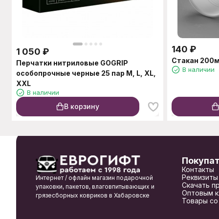
140
₽
1 050
₽
Стакан 200м
Перчатки нитриловые GOGRIP
В наличии
особопрочные черные 25 пар M, L, XL,
XXL
В наличии
В корзину
Покупа
Контакты
Реквизиты
Интернет / офлайн магазин подарочной
Скачать п
упаковки, пакетов, влаговпитывающих и
Оптовым к
грязесборных ковриков в Хабаровске
Товары со