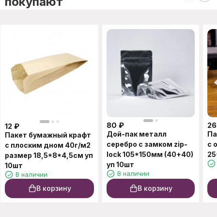
покупают
80
₽
26
12
₽
Дой-пак металл
Па
Пакет бумажный крафт
серебро с замком zip-
с 
с плоским дном 40г/м2
lock 105*150мм (40+40)
25
размер 18,5*8*4,5см уп
уп 10шт
10шт
В наличии
В наличии
В корзину
В корзину