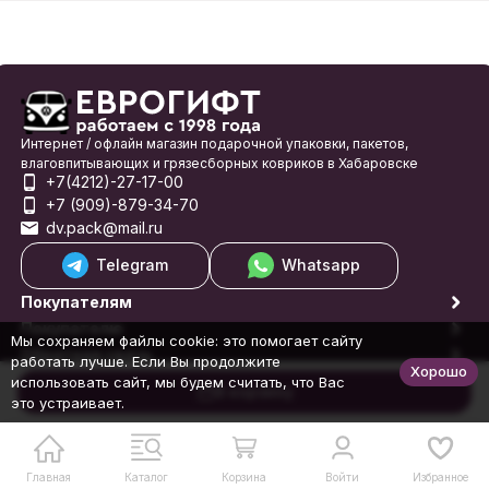
Интернет / офлайн магазин подарочной упаковки, пакетов,
влаговпитывающих и грязесборных ковриков в Хабаровске
+7(4212)-27-17-00
+7 (909)-879-34-70
dv.pack@mail.ru
Telegram
Whatsapp
Покупателям
Покупателю
Мы сохраняем файлы cookie: это помогает сайту
Обратная связь
работать лучше. Если Вы продолжите
Хорошо
© 1998-2026 Еврогифт
использовать сайт, мы будем считать, что Вас
В корзину
это устраивает.
Главная
Каталог
Корзина
Войти
Избранное