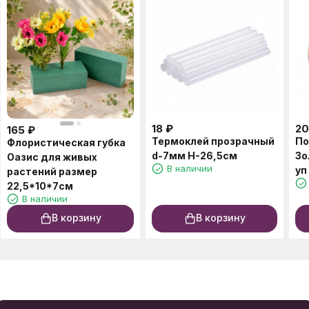
18
₽
2
165
₽
Термоклей прозрачный
По
Флористическая губка
d-7мм Н-26,5см
Зо
Оазис для живых
В наличии
уп
растений размер
22,5*10*7см
В наличии
В корзину
В корзину