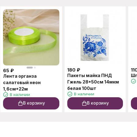
180
₽
11
65
₽
Пакеты майка ПНД
Шп
Лента органза
Гжель 28*50см 14мкм
салатовый неон
белая 100шт
1,6см*22м
В наличии
В наличии
В корзину
В корзину