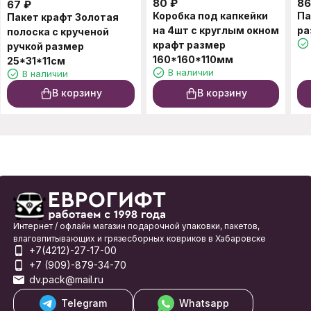
80
₽
86
67
₽
Коробка под капкейки
Па
Пакет крафт Золотая
на 4шт с круглым окном
ра
полоска с крученой
крафт размер
ручкой размер
160*160*110мм
25*31*11см
В наличии
В наличии
В корзину
В корзину
Интернет / офлайн магазин подарочной упаковки, пакетов,
влаговпитывающих и грязесборных ковриков в Хабаровске
+7(4212)-27-17-00
+7 (909)-879-34-70
dv.pack@mail.ru
Telegram
Whatsapp