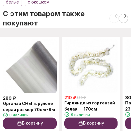
белые
c окошком
C этим товаром также
покупают
210
₽
8
280
₽
350
₽
Гирлянда из гортензий
Па
Органза СНЕГ в рулоне
белая H-170см
23
серая размер 70см*9м
В наличии
В наличии
В корзину
В корзину