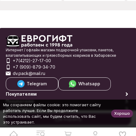
Интернет / офлайн магазин подарочной упаковки, пакетов,
влаговпитывающих и грязесборных ковриков в Хабаровске
+7(4212)-27-17-00
+7 (909)-879-34-70
dv.pack@mail.ru
Telegram
Whatsapp
Покупателям
Покупателю
Мы сохраняем файлы cookie: это помогает сайту
Обратная связь
работать лучше. Если Вы продолжите
Хорошо
© 1998-2026 Еврогифт
использовать сайт, мы будем считать, что Вас
В корзину
это устраивает.