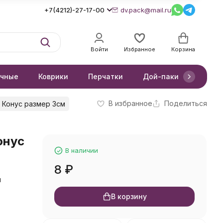
+7(4212)-27-17-00
dv.pack@mail.ru
Войти
Избранное
Корзина
очные
Коврики
Перчатки
Дой-паки
Короб
В избранное
Поделиться
 Конус размер 3см
онус
В наличии
8
₽
м
В корзину