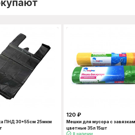
окупают
120
₽
ка ПНД 30*55см 25мкм
Мешки для мусора с завязка
т
цветные 35л 15шт
В наличии