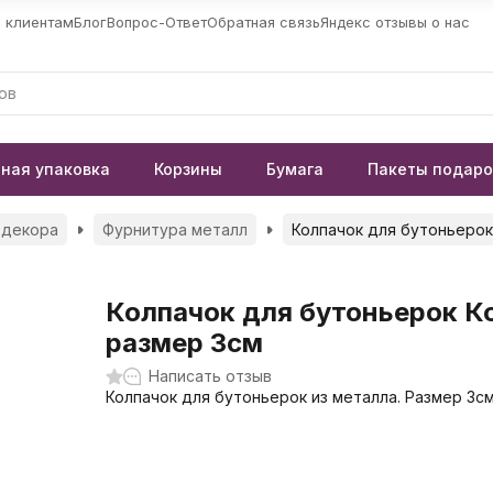
 клиентам
Блог
Вопрос-Ответ
Обратная связь
Яндекс отзывы о нас
ная упаковка
Корзины
Бумага
Пакеты подар
 декора
Фурнитура металл
Колпачок для бутоньерок
Колпачок для бутоньерок К
размер 3см
Написать отзыв
Колпачок для бутоньерок из металла. Размер 3с