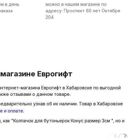
м в день
можно в нашем магазине по
заказа
адресу: Проспект 60 лет Октября
204
 магазине Еврогифт
интернет-магазина Еврогифт в Хабаровске по выгодной
акже отзывами о данном товаре.
редварительно узнав об их наличии. Товар в Хабаровске
е и оплате
.
, как "Колпачок для бутоньерок Конус размер 3см ", но и