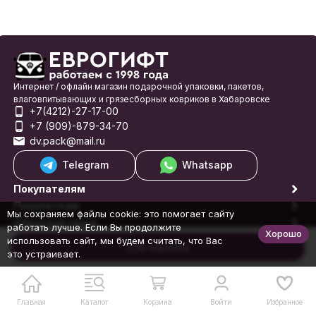
Интернет / офлайн магазин подарочной упаковки, пакетов,
влаговпитывающих и грязесборных ковриков в Хабаровске
+7(4212)-27-17-00
+7 (909)-879-34-70
dv.pack@mail.ru
Telegram
Whatsapp
Покупателям
Покупателю
Мы сохраняем файлы cookie: это помогает сайту
Обратная связь
работать лучше. Если Вы продолжите
Хорошо
© 1998-2026 Еврогифт
использовать сайт, мы будем считать, что Вас
В корзину
это устраивает.
Главная
Каталог
Корзина
Войти
Избранное