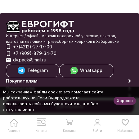
Интернет / офлайн магазин подарочной упаковки, пакетов,
влаговпитывающих и грязесборных ковриков в Хабаровске
+7(4212)-27-17-00
+7 (909)-879-34-70
dv.pack@mail.ru
Telegram
Whatsapp
Покупателям
Покупателю
Мы сохраняем файлы cookie: это помогает сайту
Обратная связь
работать лучше. Если Вы продолжите
Хорошо
© 1998-2026 Еврогифт
использовать сайт, мы будем считать, что Вас
В корзину
это устраивает.
Главная
Каталог
Корзина
Войти
Избранное