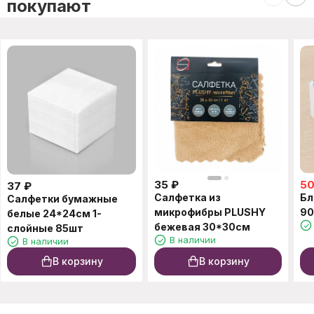
покупают
35
₽
5
37
₽
Салфетка из
Бл
Салфетки бумажные
микрофибры PLUSHY
90
белые 24*24см 1-
бежевая 30*30см
слойные 85шт
В наличии
В наличии
В корзину
В корзину