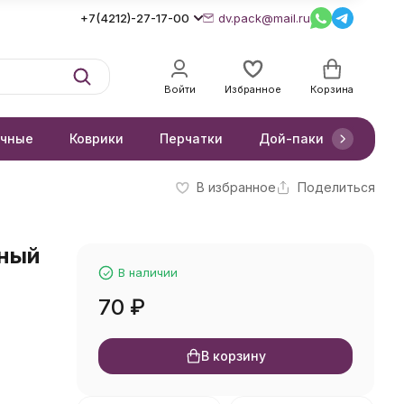
+7(4212)-27-17-00
dv.pack@mail.ru
Войти
Избранное
Корзина
очные
Коврики
Перчатки
Дой-паки
Короб
В избранное
Поделиться
еный
В наличии
70
₽
В корзину