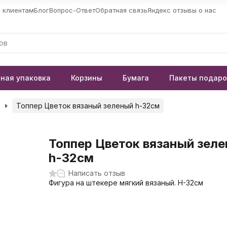
 клиентам
Блог
Вопрос-Ответ
Обратная связь
Яндекс отзывы о нас
ная упаковка
Корзины
Бумага
Пакеты подар
Топпер Цветок вязаный зеленый h-32см
Топпер Цветок вязаный зел
h-32см
Написать отзыв
Фигура на штекере мягкий вязаный. Н-32см