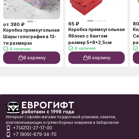
65
₽
8
от
380
₽
Коробка прямоугольная
Ко
Коробка прямоугольная
Яблоко с бантом
Се
Шары голография в 13-
размер 5*8*2,5см
ра
ти размерах
В наличии
В наличии
В корзину
В корзину
Интернет / офлайн магазин подарочной упаковки, пакетов,
влаговпитывающих и грязесборных ковриков в Хабаровске
+7(4212)-27-17-00
+7 (909)-879-34-70