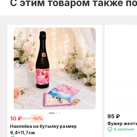
C этим товаром также п
95
₽
10
₽
-50%
20
₽
Фужер желты
Наклейка на бутылку размер
В наличии
9,4*11,7см