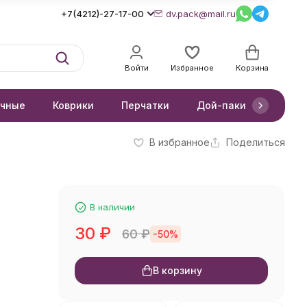
+7(4212)-27-17-00
dv.pack@mail.ru
Войти
Избранное
Корзина
очные
Коврики
Перчатки
Дой-паки
Короб
В избранное
Поделиться
В наличии
30
₽
60
₽
-50%
В корзину