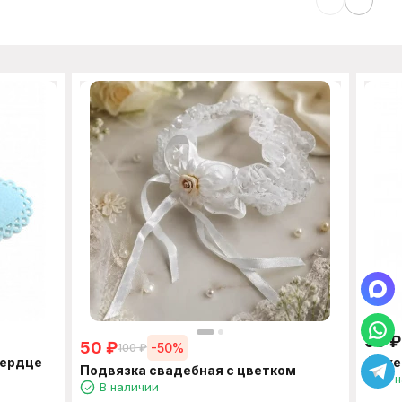
95
₽
50
₽
-50%
100
₽
Сердце
Фужер
Подвязка свадебная с цветком
В 
В наличии