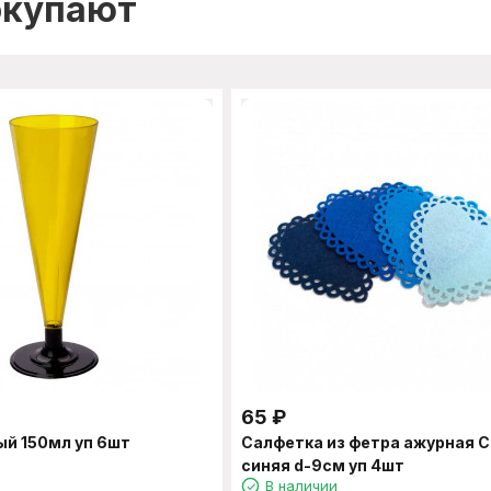
окупают
65
₽
й 150мл уп 6шт
Салфетка из фетра ажурная 
синяя d-9см уп 4шт
В наличии