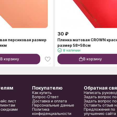
30
₽
вая персиковая размер
Пленка матовая CROWN крас
мкм
размер 58*58см
В наличии
В корзину
В корзину
телям
Покупателю
Обратная свя
Как купить
Написать руково
Вопрос-Ответ
Задать вопрос по
райс лист
Доставка и оплата
Задать вопрос по
лиентам
Персональные данные
Оставить отзыв н
 скидками
Политика
Предложения по
конфиденциальности
улучшению сайта