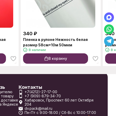
340
₽
340
ная
Пленка в рулоне Нежность белая
Пленк
размер 58см*10м 50мкм
разм
В наличии
В 
В корзину
зь
Контакты
дителю
+7(4212)-27-17-00
 товару
+7 (909)-879-34-70
 доставке
Хабаровск, Проспект 60 лет Октября
а Яндексе
204
dv.pack@mail.ru
Пн-Пт с 9:00-18:00 / Сб-Вс с 10:00-17:00