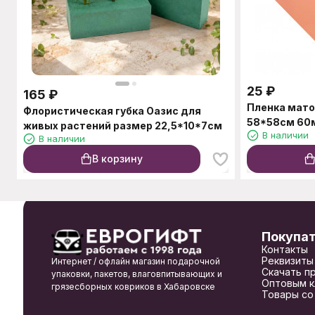
25
₽
165
₽
Пленка мато
Флористическая губка Оазис для
58*58см 60
живых растений размер 22,5*10*7см
В наличии
В наличии
В корзину
Покупа
Контакты
Реквизиты
Интернет / офлайн магазин подарочной
Скачать п
упаковки, пакетов, влаговпитывающих и
Оптовым к
грязесборных ковриков в Хабаровске
Товары со