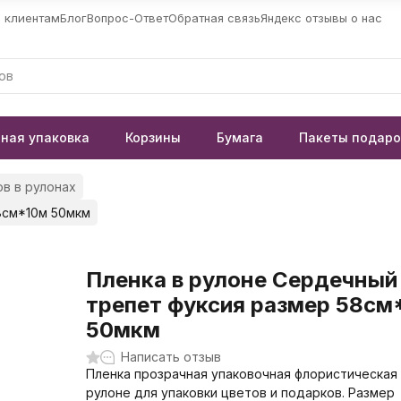
 клиентам
Блог
Вопрос-Ответ
Обратная связь
Яндекс отзывы о нас
ная упаковка
Корзины
Бумага
Пакеты подар
в в рулонах
8см*10м 50мкм
Пленка в рулоне Сердечный
трепет фуксия размер 58см
50мкм
Написать отзыв
Пленка прозрачная упаковочная флористическая
рулоне для упаковки цветов и подарков. Размер