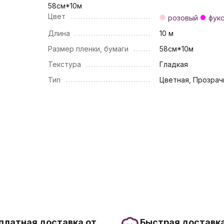
58см*10м
Цвет
розовый
фук
Длина
10 м
Размер пленки, бумаги
58см*10м
Текстура
Гладкая
Тип
Цветная, Прозрач
платная доставка от
Быстрая доставка