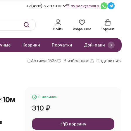
+7(4212)-27-17-00
dv.pack@mail.ru
Войти
Избранное
Корзина
очные
Коврики
Перчатки
Дой-паки
Короб
Артикул:
1535
В избранное
Поделиться
В наличии
*10м
310
₽
 в
В корзину