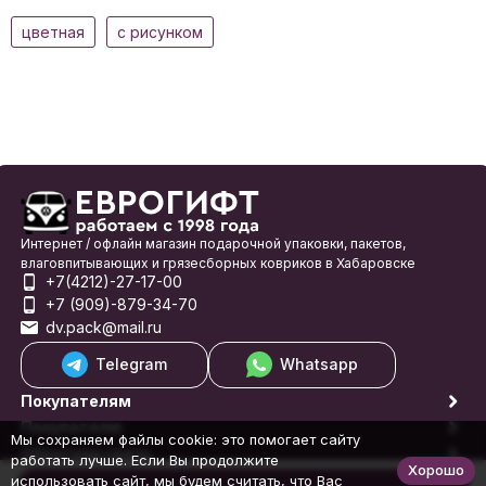
цветная
с рисунком
Интернет / офлайн магазин подарочной упаковки, пакетов,
влаговпитывающих и грязесборных ковриков в Хабаровске
+7(4212)-27-17-00
+7 (909)-879-34-70
dv.pack@mail.ru
Telegram
Whatsapp
Покупателям
Покупателю
Мы сохраняем файлы cookie: это помогает сайту
Обратная связь
работать лучше. Если Вы продолжите
Хорошо
© 1998-2026 Еврогифт
использовать сайт, мы будем считать, что Вас