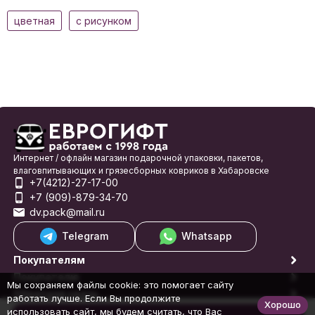
цветная
с рисунком
Интернет / офлайн магазин подарочной упаковки, пакетов,
влаговпитывающих и грязесборных ковриков в Хабаровске
+7(4212)-27-17-00
+7 (909)-879-34-70
dv.pack@mail.ru
Telegram
Whatsapp
Покупателям
Покупателю
Мы сохраняем файлы cookie: это помогает сайту
Обратная связь
работать лучше. Если Вы продолжите
Хорошо
© 1998-2026 Еврогифт
использовать сайт, мы будем считать, что Вас