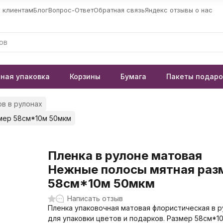
 клиентам
Блог
Вопрос-Ответ
Обратная связь
Яндекс отзывы о нас
ная упаковка
Корзины
Бумага
Пакеты подар
в в рулонах
мер 58см*10м 50мкм
Пленка в рулоне матовая
Нежные полосы мятная раз
58см*10м 50мкм
Написать отзыв
Пленка упаковочная матовая флористическая в р
для упаковки цветов и подарков. Размер 58см*1