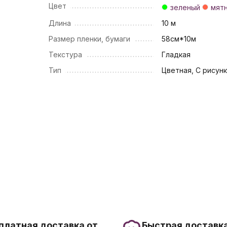
Цвет
зеленый
мят
Длина
10 м
Размер пленки, бумаги
58см*10м
Текстура
Гладкая
Тип
Цветная, С рисун
платная доставка от
Быстрая доставка