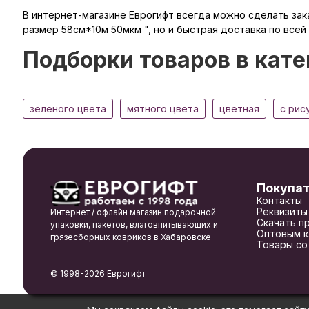
В интернет-магазине Еврогифт всегда можно сделать зака
размер 58см*10м 50мкм ", но и быстрая доставка по всей
Подборки товаров в кате
зеленого цвета
мятного цвета
цветная
с рис
Покупа
Контакты
Реквизиты
Интернет / офлайн магазин подарочной
Скачать п
упаковки, пакетов, влаговпитывающих и
Оптовым к
грязесборных ковриков в Хабаровске
Товары со
© 1998-2026 Еврогифт