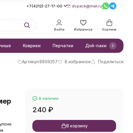
+7(4212)-27-17-00
dv.pack@mail.ru
Войти
Избранное
Корзина
очные
Коврики
Перчатки
Дой-паки
Короб
Артикул:
8809257
В избранное
Поделиться
В наличии
мер
240
₽
улоне
В корзину
0м