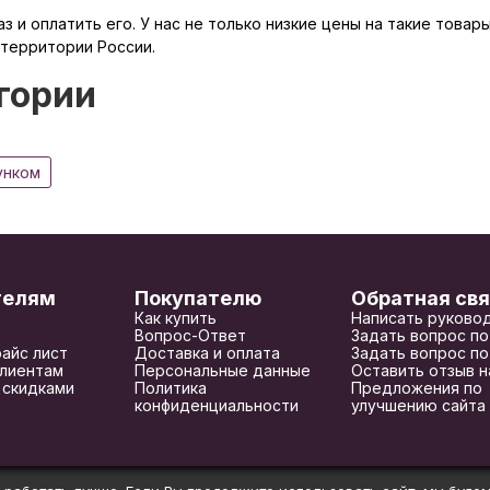
з и оплатить его. У нас не только низкие цены на такие товар
 территории России.
гории
унком
телям
Покупателю
Обратная свя
Как купить
Написать руково
Вопрос-Ответ
Задать вопрос по
райс лист
Доставка и оплата
Задать вопрос по
лиентам
Персональные данные
Оставить отзыв н
 скидками
Политика
Предложения по
конфиденциальности
улучшению сайта