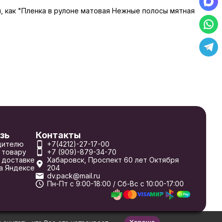
ы, как "Пленка в рулоне матовая Нежные полосы мятная
зь
Контакты
дителю
+7(4212)-27-17-00
 товару
+7 (909)-879-34-70
 доставке
Хабаровск, Проспект 60 лет Октября
а Яндексе
204
dv.pack@mail.ru
Пн-Пт с 9:00-18:00 / Сб-Вс с 10:00-17:00