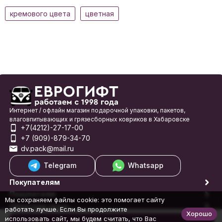
кремового цвета
цветная
Интернет / офлайн магазин подарочной упаковки, пакетов,
влаговпитывающих и грязесборных ковриков в Хабаровске
+7(4212)-27-17-00
+7 (909)-879-34-70
dv.pack@mail.ru
Telegram
Whatsapp
Покупателям
Покупателю
Мы сохраняем файлы cookie: это помогает сайту
Обратная связь
работать лучше. Если Вы продолжите
Хорошо
© 1998-2026 Еврогифт
использовать сайт, мы будем считать, что Вас