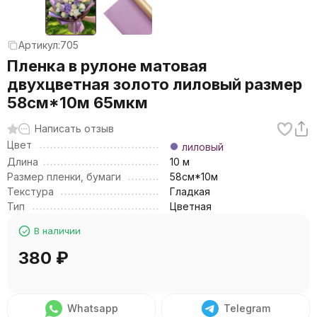
Артикул:
705
Пленка в рулоне матовая
двухцветная золото лиловый размер
58см*10м 65мкм
Написать отзыв
Цвет
лиловый
Длина
10 м
Размер пленки, бумаги
58см*10м
Текстура
Гладкая
Тип
Цветная
В наличии
380
₽
Whatsapp
Telegram