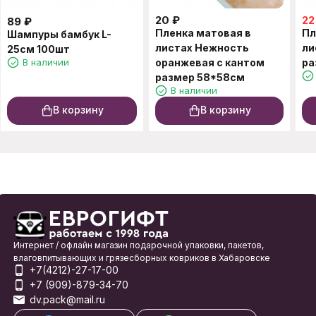
20
₽
22
89
₽
Пленка матовая в
Пл
Шампуры бамбук L-
листах Нежность
ли
25см 100шт
В наличии
оранжевая с кантом
ра
размер 58*58см
В наличии
В корзину
В корзину
Интернет / офлайн магазин подарочной упаковки, пакетов,
влаговпитывающих и грязесборных ковриков в Хабаровске
+7(4212)-27-17-00
+7 (909)-879-34-70
dv.pack@mail.ru