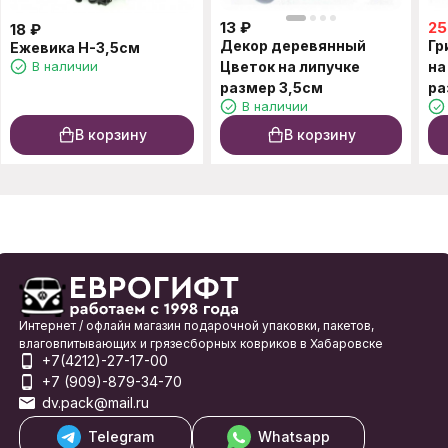
13
₽
25
18
₽
Декор деревянный
Гр
Ежевика H-3,5см
В наличии
Цветок на липучке
на
размер 3,5см
ра
В наличии
В корзину
В корзину
Интернет / офлайн магазин подарочной упаковки, пакетов,
влаговпитывающих и грязесборных ковриков в Хабаровске
+7(4212)-27-17-00
+7 (909)-879-34-70
dv.pack@mail.ru
Telegram
Whatsapp