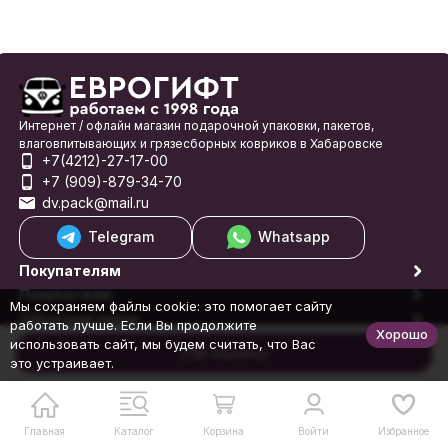
Интернет / офлайн магазин подарочной упаковки, пакетов,
влаговпитывающих и грязесборных ковриков в Хабаровске
+7(4212)-27-17-00
+7 (909)-879-34-70
dv.pack@mail.ru
Telegram
Whatsapp
Покупателям
Покупателю
Мы сохраняем файлы cookie: это помогает сайту
Обратная связь
работать лучше. Если Вы продолжите
Хорошо
© 1998-2026 Еврогифт
использовать сайт, мы будем считать, что Вас
В корзину
это устраивает.
Главная
Каталог
Корзина
Войти
Избранное