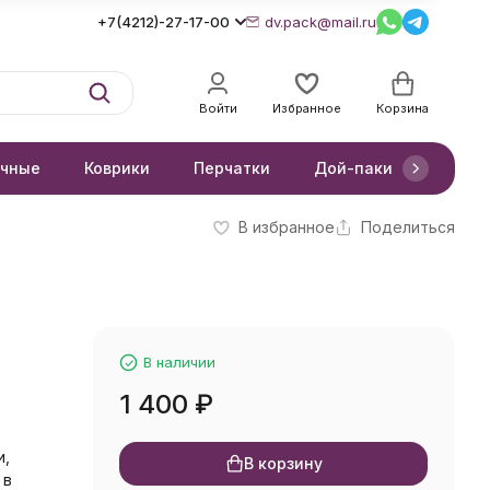
+7(4212)-27-17-00
dv.pack@mail.ru
Войти
Избранное
Корзина
очные
Коврики
Перчатки
Дой-паки
Короб
В избранное
Поделиться
В наличии
1 400
₽
и,
В корзину
 в