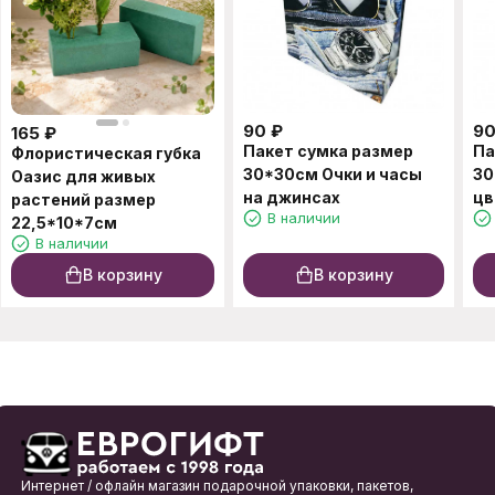
90
₽
9
165
₽
Пакет сумка размер
Па
Флористическая губка
30*30см Очки и часы
30
Оазис для живых
на джинсах
цв
растений размер
В наличии
22,5*10*7см
В наличии
В корзину
В корзину
Интернет / офлайн магазин подарочной упаковки, пакетов,