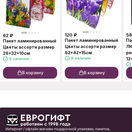
120
₽
58
62
₽
Пакет ламинированный
Па
Пакет ламинированный
Цветы ассорти размер
ЛЮ
Цветы ассорти размер
62*42*15см
ри
26*32*10см
В наличии
В наличии
12
В корзину
В корзину
Интернет / офлайн магазин подарочной упаковки, пакетов,