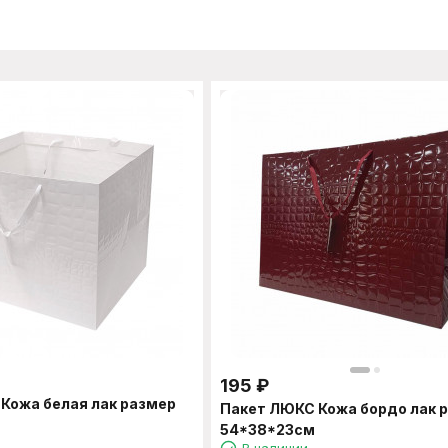
195
₽
Кожа белая лак размер
Пакет ЛЮКС Кожа бордо лак 
54*38*23см