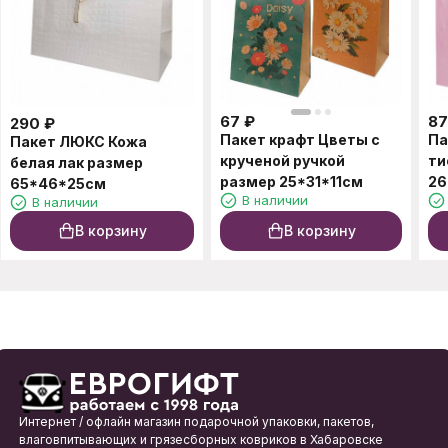
67
₽
87
290
₽
Пакет крафт Цветы с
Па
Пакет ЛЮКС Кожа
крученой ручкой
ти
белая лак размер
размер 25*31*11см
26
65*46*25см
В наличии
В наличии
В корзину
В корзину
Интернет / офлайн магазин подарочной упаковки, пакетов,
влаговпитывающих и грязесборных ковриков в Хабаровске