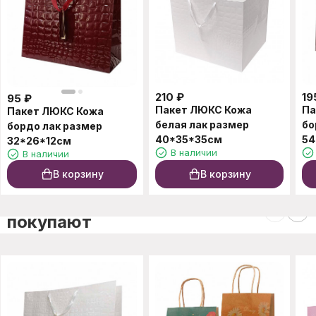
210
₽
19
95
₽
Пакет ЛЮКС Кожа
Па
Пакет ЛЮКС Кожа
белая лак размер
бо
бордо лак размер
40*35*35см
54
32*26*12см
В наличии
В наличии
В корзину
В корзину
C этим товаром также
покупают