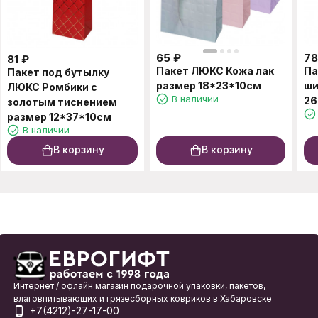
65
₽
78
81
₽
Пакет ЛЮКС Кожа лак
Па
Пакет под бутылку
размер 18*23*10см
ши
ЛЮКС Ромбики с
В наличии
26
золотым тиснением
размер 12*37*10см
В наличии
В корзину
В корзину
Интернет / офлайн магазин подарочной упаковки, пакетов,
влаговпитывающих и грязесборных ковриков в Хабаровске
+7(4212)-27-17-00