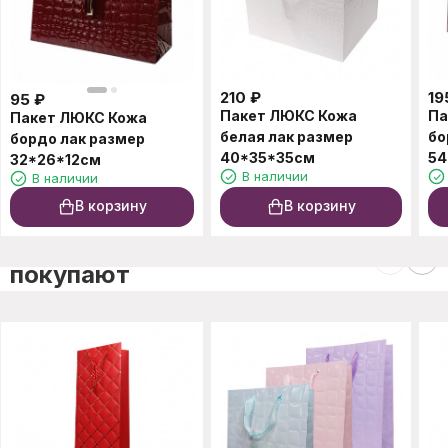
210
₽
19
95
₽
Пакет ЛЮКС Кожа
Па
Пакет ЛЮКС Кожа
белая лак размер
бо
бордо лак размер
40*35*35см
54
32*26*12см
В наличии
В наличии
В корзину
В корзину
C этим товаром также
покупают