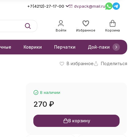
+7(4212)-27-17-00
dv.pack@mail.ru
Войти
Избранное
Корзина
очные
Коврики
Перчатки
Дой-паки
Короб
В избранное
Поделиться
В наличии
270
₽
В корзину