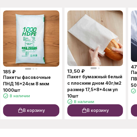
4
13,50
₽
185
₽
Па
Пакет бумажный белый
Пакеты фасовочные
ПВ
с плоским дном 40г/м2
ПНД 16*24см 8 мкм
50
размер 17,5*8*4см уп
1000шт
В наличии
10шт
В наличии
В корзину
В корзину