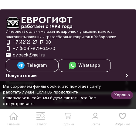
Интернет / офлайн магазин подарочной упаковки, пакетов,
влаговпитывающих и грязесборных ковриков в Хабаровске
+7(4212)-27-17-00
+7 (909)-879-34-70
dv.pack@mail.ru
Telegram
Whatsapp
Покупателям
Покупателю
Мы сохраняем файлы cookie: это помогает сайту
Обратная связь
работать лучше. Если Вы продолжите
Хорошо
© 1998-2026 Еврогифт
использовать сайт, мы будем считать, что Вас
В корзину
это устраивает.
Главная
Каталог
Корзина
Войти
Избранное