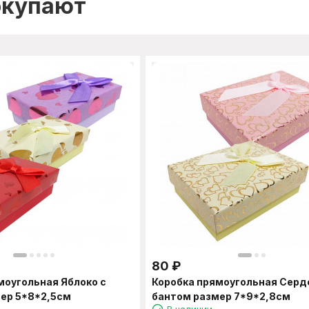
окупают
80
₽
моугольная Яблоко с
Коробка прямоугольная Серд
ер 5*8*2,5см
бантом размер 7*9*2,8см