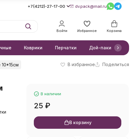
+7(4212)-27-17-00
dv.pack@mail.ru
Войти
Избранное
Корзина
очные
Коврики
Перчатки
Дой-паки
Короб
В избранное
Поделиться
 10*15см
м
В наличии
25
₽
тки
В корзину