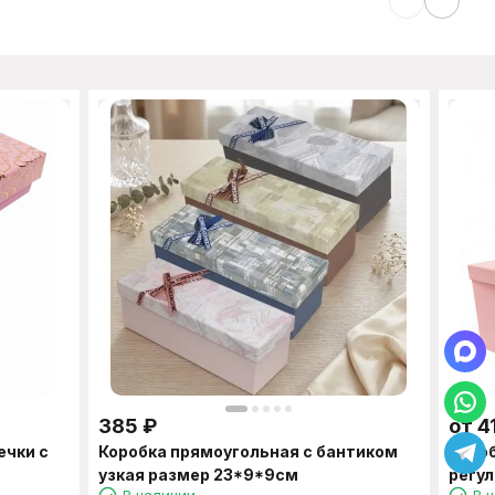
385
₽
от
4
ечки с
Коробка прямоугольная с бантиком
Короб
узкая размер 23*9*9см
регул