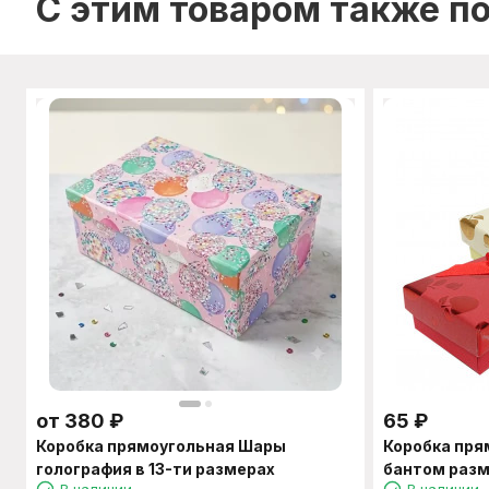
C этим товаром также п
от
380
₽
65
₽
Коробка прямоугольная Шары
Коробка пря
голография в 13-ти размерах
бантом разм