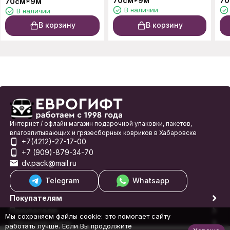
70см*9м
7
70см*9м
В наличии
В наличии
В корзину
В корзину
Интернет / офлайн магазин подарочной упаковки, пакетов,
влаговпитывающих и грязесборных ковриков в Хабаровске
+7(4212)-27-17-00
+7 (909)-879-34-70
dv.pack@mail.ru
Telegram
Whatsapp
Покупателям
Покупателю
Мы сохраняем файлы cookie: это помогает сайту
Обратная связь
работать лучше. Если Вы продолжите