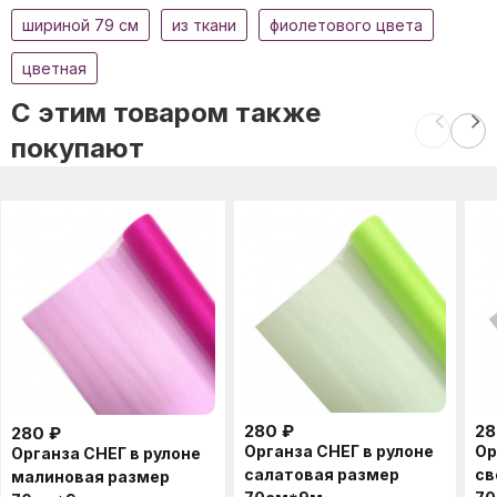
шириной 79 см
из ткани
фиолетового цвета
цветная
C этим товаром также
покупают
280
₽
28
280
₽
Органза СНЕГ в рулоне
Ор
Органза СНЕГ в рулоне
салатовая размер
св
малиновая размер