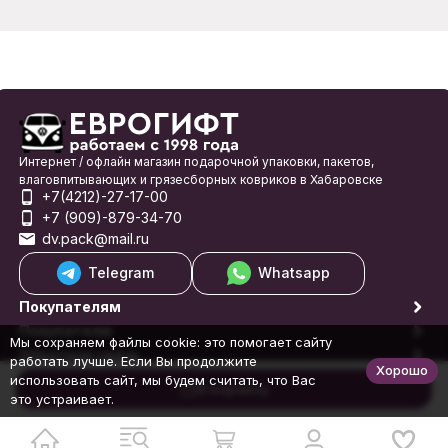
Интернет / офлайн магазин подарочной упаковки, пакетов,
влаговпитывающих и грязесборных ковриков в Хабаровске
+7(4212)-27-17-00
+7 (909)-879-34-70
dv.pack@mail.ru
Telegram
Whatsapp
Покупателям
Покупателю
Мы сохраняем файлы cookie: это помогает сайту
Обратная связь
работать лучше. Если Вы продолжите
Хорошо
© 1998-2026 Еврогифт
использовать сайт, мы будем считать, что Вас
В корзину
это устраивает.