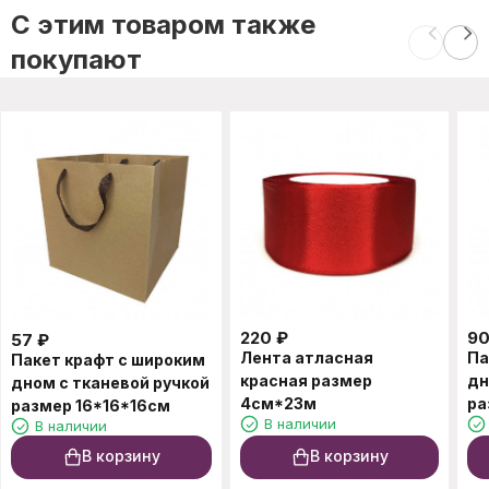
C этим товаром также
покупают
220
₽
9
57
₽
Лента атласная
Па
Пакет крафт с широким
красная размер
дн
дном с тканевой ручкой
4см*23м
ра
размер 16*16*16см
В наличии
В наличии
В корзину
В корзину