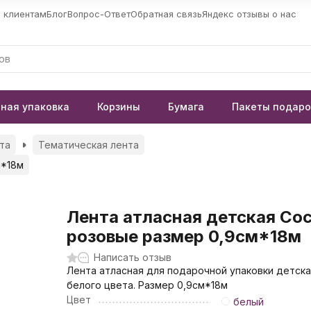
 клиентам
Блог
Вопрос-Ответ
Обратная связь
Яндекс отзывы о нас
ная упаковка
Корзины
Бумага
Пакеты подар
та
Тематическая лента
м*18м
Лента атласная детская Со
розовые размер 0,9см*18м
Написать отзыв
Лента атласная для подарочной упаковки детск
белого цвета. Размер 0,9см*18м
Цвет
белый