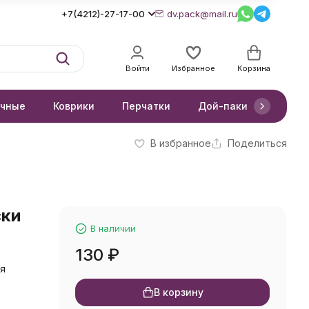
+7(4212)-27-17-00
dv.pack@mail.ru
Войти
Избранное
Корзина
очные
Коврики
Перчатки
Дой-паки
Короб
В избранное
Поделиться
ски
В наличии
130
₽
ая
В корзину