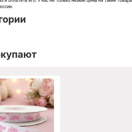
з и оплатить его. У нас не только низкие цены на такие товар
оссии.
гории
окупают