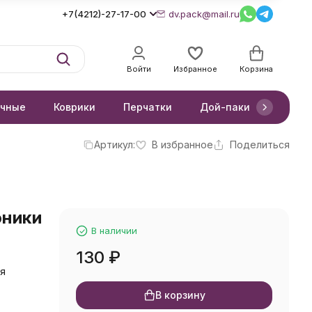
+7(4212)-27-17-00
dv.pack@mail.ru
Войти
Избранное
Корзина
очные
Коврики
Перчатки
Дой-паки
Короб
Артикул:
В избранное
Поделиться
оники
В наличии
130
₽
ая
В корзину