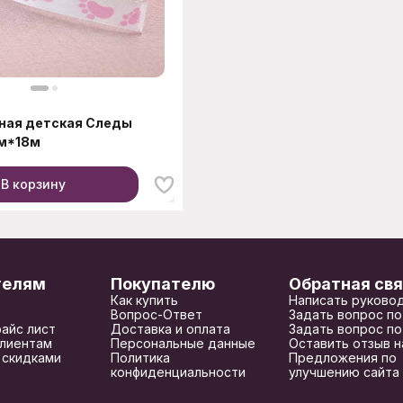
ная детская Следы
см*18м
В корзину
телям
Покупателю
Обратная свя
Как купить
Написать руково
Вопрос-Ответ
Задать вопрос по
райс лист
Доставка и оплата
Задать вопрос по
лиентам
Персональные данные
Оставить отзыв н
 скидками
Политика
Предложения по
конфиденциальности
улучшению сайта