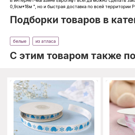
В интернет-магазине Еврогифт всегда можно сделать зака
0,9см*18м ", но и быстрая доставка по всей территории Р
Подборки товаров в кате
белые
из атласа
C этим товаром также п