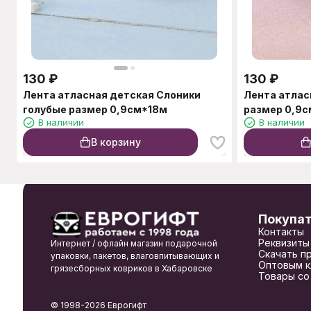
130
₽
130
₽
Лента атласная детская Слоники
Лента атлас
голубые размер 0,9см*18м
размер 0,9
В наличии
В наличии
В корзину
Покупа
Контакты
Реквизиты
Интернет / офлайн магазин подарочной
Скачать п
упаковки, пакетов, влаговпитывающих и
Оптовым к
грязесборных ковриков в Хабаровске
Товары со
© 1998-2026 Еврогифт