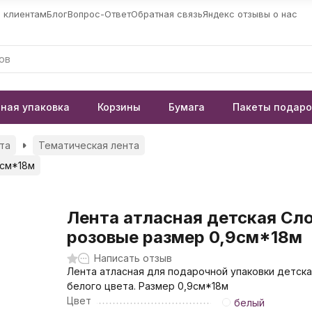
 клиентам
Блог
Вопрос-Ответ
Обратная связь
Яндекс отзывы о нас
ная упаковка
Корзины
Бумага
Пакеты подар
та
Тематическая лента
9см*18м
Лента атласная детская Сл
розовые размер 0,9см*18м
Написать отзыв
Лента атласная для подарочной упаковки детск
белого цвета. Размер 0,9см*18м
Цвет
белый