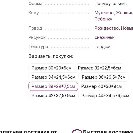
Форма
Прямоугольник
Кому
Мужчине
,
Женщи
Ребенку
Повод
Рождество
,
Новы
Рисунок
снежинки
Текстура
Гладкая
Варианты покупки:
Размер 30*20*5см
Размер 32*22,5*6см
Размер 34*24,5*6см
Размер 36*26,5*7см
Размер 38*29*7,5см
Размер 40*30*8см
Размер 42*32,5*9см
Размер 44*34,5*9,5см
платная доставка от
Быстрая доставка