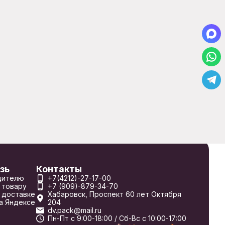
зь
Контакты
дителю
+7(4212)-27-17-00
 товару
+7 (909)-879-34-70
 доставке
Хабаровск, Проспект 60 лет Октября
а Яндексе
204
dv.pack@mail.ru
Пн-Пт с 9:00-18:00 / Сб-Вс с 10:00-17:00