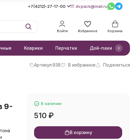
+7(4212)-27-17-00
dv.pack@mail.ru
Войти
Избранное
Корзина
очные
Коврики
Перчатки
Дой-паки
Короб
Артикул:
938
В избранное
Поделиться
В наличии
в 9-
510
₽
ртона
В корзину
и