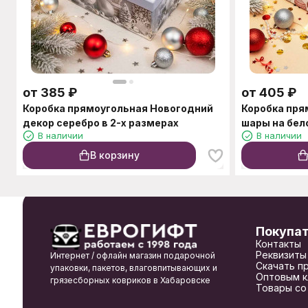
от
385
₽
от
405
₽
Коробка прямоугольная Новогодний
Коробка пря
декор серебро в 2-х размерах
шары на бел
В наличии
В наличии
В корзину
Покупа
Контакты
Реквизиты
Интернет / офлайн магазин подарочной
Скачать п
упаковки, пакетов, влаговпитывающих и
Оптовым к
грязесборных ковриков в Хабаровске
Товары со