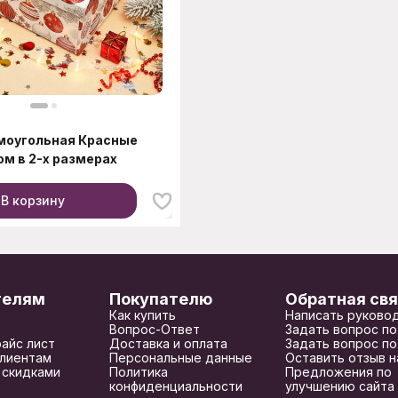
моугольная Красные
ом в 2-х размерах
В корзину
телям
Покупателю
Обратная свя
Как купить
Написать руково
Вопрос-Ответ
Задать вопрос по
райс лист
Доставка и оплата
Задать вопрос по
лиентам
Персональные данные
Оставить отзыв н
 скидками
Политика
Предложения по
конфиденциальности
улучшению сайта