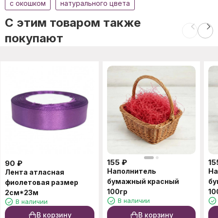
c окошком
натурального цвета
C этим товаром также
покупают
155
₽
15
90
₽
Наполнитель
На
Лента атласная
бумажный красный
бу
фиолетовая размер
100гр
10
2см*23м
В наличии
В наличии
В корзину
В корзину