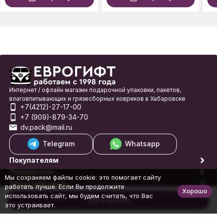
Интернет / офлайн магазин подарочной упаковки, пакетов,
влаговпитывающих и грязесборных ковриков в Хабаровске
+7(4212)-27-17-00
+7 (909)-879-34-70
dv.pack@mail.ru
Telegram
Whatsapp
Покупателям
Покупателю
Мы сохраняем файлы cookie: это помогает сайту
Обратная связь
работать лучше. Если Вы продолжите
Хорошо
© 1998-2026 Еврогифт
использовать сайт, мы будем считать, что Вас
В корзину
это устраивает.