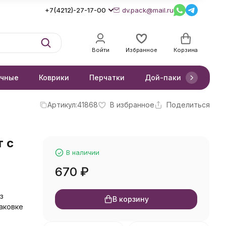
+7(4212)-27-17-00
dv.pack@mail.ru
Войти
Избранное
Корзина
очные
Коврики
Перчатки
Дой-паки
Короб
Артикул:
41868
В избранное
Поделиться
т с
В наличии
670
₽
з
В корзину
паковке