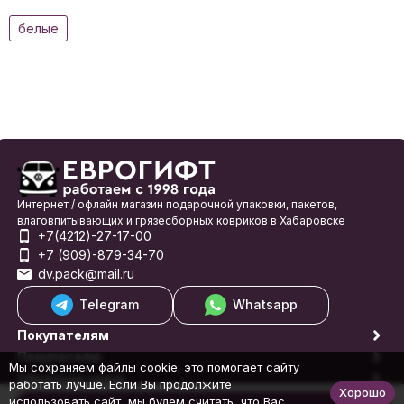
белые
Интернет / офлайн магазин подарочной упаковки, пакетов,
влаговпитывающих и грязесборных ковриков в Хабаровске
+7(4212)-27-17-00
+7 (909)-879-34-70
dv.pack@mail.ru
Telegram
Whatsapp
Покупателям
Покупателю
Мы сохраняем файлы cookie: это помогает сайту
Обратная связь
работать лучше. Если Вы продолжите
Хорошо
© 1998-2026 Еврогифт
использовать сайт, мы будем считать, что Вас