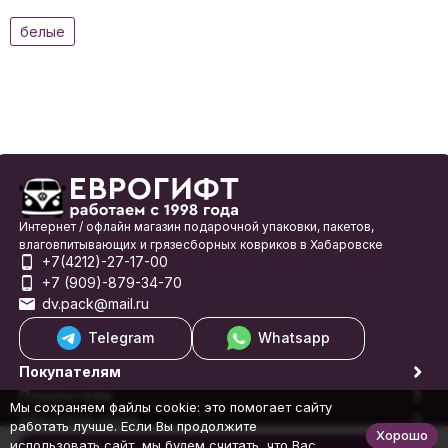
белые
Интернет / офлайн магазин подарочной упаковки, пакетов,
влаговпитывающих и грязесборных ковриков в Хабаровске
+7(4212)-27-17-00
+7 (909)-879-34-70
dv.pack@mail.ru
Telegram
Whatsapp
Покупателям
Покупателю
Мы сохраняем файлы cookie: это помогает сайту
Обратная связь
работать лучше. Если Вы продолжите
Хорошо
© 1998-2026 Еврогифт
использовать сайт, мы будем считать, что Вас