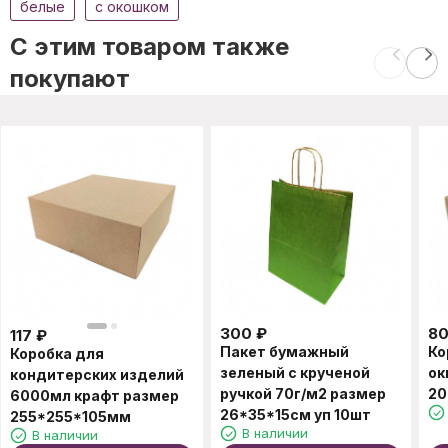
белые
c окошком
C этим товаром также
покупают
300
₽
8
117
₽
Пакет бумажный
Ко
Коробка для
зеленый с крученой
ок
кондитерских изделий
ручкой 70г/м2 размер
20
6000мл крафт размер
26*35*15см уп 10шт
255*255*105мм
В наличии
В наличии