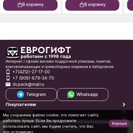
В корзину
В корзину
Интернет / офлайн магазин подарочной упаковки, пакетов,
влаговпитывающих и грязесборных ковриков в Хабаровске
+7(4212)-27-17-00
+7 (909)-879-34-70
dv.pack@mail.ru
Telegram
Whatsapp
Покупателям
Покупателю
Мы сохраняем файлы cookie: это помогает сайту
Обратная связь
работать лучше. Если Вы продолжите
Хорошо
© 1998-2026 Еврогифт
использовать сайт, мы будем считать, что Вас
В корзину
это устраивает.