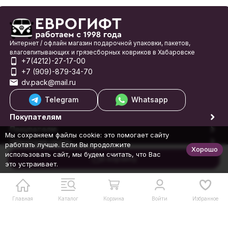
Интернет / офлайн магазин подарочной упаковки, пакетов,
влаговпитывающих и грязесборных ковриков в Хабаровске
+7(4212)-27-17-00
+7 (909)-879-34-70
dv.pack@mail.ru
Telegram
Whatsapp
Покупателям
Покупателю
Мы сохраняем файлы cookie: это помогает сайту
Обратная связь
работать лучше. Если Вы продолжите
Хорошо
© 1998-2026 Еврогифт
использовать сайт, мы будем считать, что Вас
В корзину
это устраивает.
Главная
Каталог
Корзина
Войти
Избранное