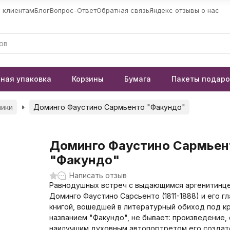
 клиентам
Блог
Вопрос-Ответ
Обратная связь
Яндекс отзывы о нас
ная упаковка
Корзины
Бумага
Пакеты подар
ики
Доминго Фаустино Сармьенто "Факундо"
Доминго Фаустино Сармьен
"Факундо"
Написать отзыв
Равнодушных встреч с выдающимся аргенитинц
Доминго Фаустино Сарсьенто (1811-1888) и его г
книгой, вошедшей в литературный обиход под к
названием "Факундо", не бывает: произведение,
наилучшим духовным автопортретом его создат