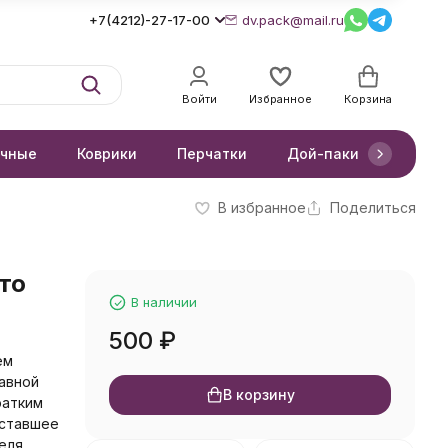
+7(4212)-27-17-00
dv.pack@mail.ru
Войти
Избранное
Корзина
очные
Коврики
Перчатки
Дой-паки
Короб
В избранное
Поделиться
то
В наличии
500
₽
ем
лавной
В корзину
ратким
 ставшее
еля,