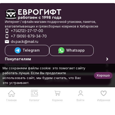
Интернет / офлайн магазин подарочной упаковки, пакетов,
влаговпитывающих и грязесборных ковриков в Хабаровске
+7(4212)-27-17-00
+7 (909)-879-34-70
dv.pack@mail.ru
Telegram
Whatsapp
Покупателям
Покупателю
Мы сохраняем файлы cookie: это помогает сайту
Обратная связь
работать лучше. Если Вы продолжите
Хорошо
© 1998-2026 Еврогифт
использовать сайт, мы будем считать, что Вас
В корзину
это устраивает.
Главная
Каталог
Корзина
Войти
Избранное