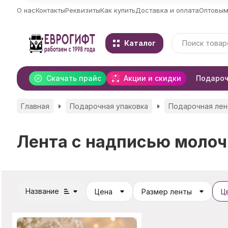
О нас
Контакты
Реквизиты
Как купить
Доставка и оплата
Оптовым
Каталог
Скачать прайс
Акции и скидки
Подароч
Главная
Подарочная упаковка
Подарочная лен
Лента с надписью молоч
Название
Цена
Размер ленты
Ц