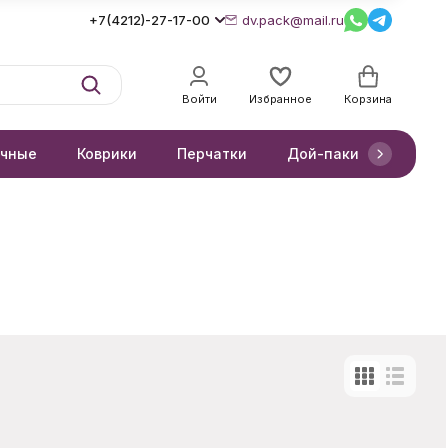
+7(4212)-27-17-00
dv.pack@mail.ru
Войти
Избранное
Корзина
очные
Коврики
Перчатки
Дой-паки
Короб