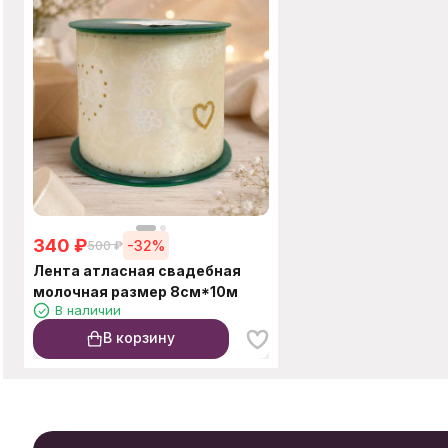
340
₽
-32%
500
₽
Лента атласная свадебная
молочная размер 8см*10м
В наличии
В корзину